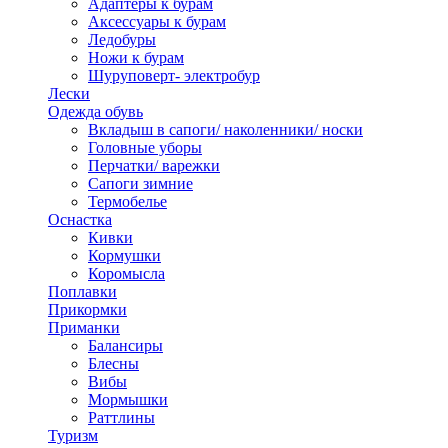
Адаптеры к бурам
Аксессуары к бурам
Ледобуры
Ножи к бурам
Шуруповерт- электробур
Лески
Одежда обувь
Вкладыш в сапоги/ наколенники/ носки
Головные уборы
Перчатки/ варежки
Сапоги зимние
Термобелье
Оснастка
Кивки
Кормушки
Коромысла
Поплавки
Прикормки
Приманки
Балансиры
Блесны
Вибы
Мормышки
Раттлины
Туризм