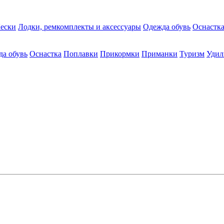
ески
Лодки, ремкомплекты и аксессуары
Одежда обувь
Оснастк
а обувь
Оснастка
Поплавки
Прикормки
Приманки
Туризм
Уди