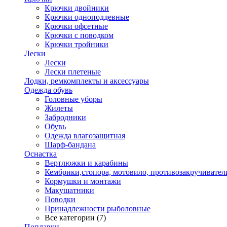
Крючки двойники
Крючки одноподдевные
Крючки офсетные
Крючки с поводком
Крючки тройники
Лески
Лески
Лески плетеные
Лодки, ремкомплекты и аксессуары
Одежда обувь
Головные уборы
Жилеты
Забродники
Обувь
Одежда влагозащитная
Шарф-бандана
Оснастка
Вертлюжки и карабины
Кембрики,стопора, мотовило, противозакручивател
Кормушки и монтажи
Макушатники
Поводки
Принадлежности рыболовные
Все категории (7)
Поплавки