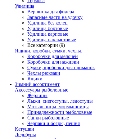
Термоса
Удилища
Вершинка для фидера
Запасные части на удочку
Удилища без колец
Удилища бортовые
Удилища карповые
Удилища нахлыстовые
Все категории (9)
Ящики, коробки, сумки, чехлы.
Коробочки для мелочей
Коробочки для наживки
Сумки, кробочки для приманок
Чехлы рюкзаки
Ящики
Зимний ассортимент
Аксессуары рыболовные
Жерлицы
Лыжи, снегоступы, ледоступы
Мотыльницы, мормышницы
Принадлежности рыболовные
Санки рыболовные
Черпаки и богры, пешня
Катушки
Ледобуры