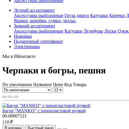
Аксессуары рыболовные
Летний ассортимент
Аксессуары рыболовные
Груза джиги
Катушки
Крючки
Л
Ящики, коробки, сумки, чехлы.
Зимний ассортимент
Аксессуары рыболовные
Катушки
Ледобуры
Лески
Одежд
Наживка
Подарочный сертификат
Электроника
Мы в ВКонтакте
Черпаки и богры, пешня
По умолчанию
Название
Цена
Код Товара
Багор "MANKO" с пенопластовой ручкой
00-00007121
110 ₽
В корзину
Быстрый заказ