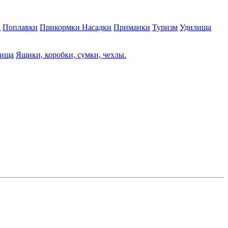
а
Поплавки
Прикормки Насадки
Приманки
Туризм
Удилища
лища
Ящики, коробки, сумки, чехлы.