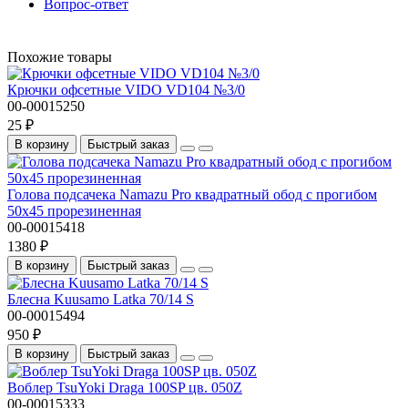
Вопрос-ответ
Похожие товары
Крючки офсетные VIDO VD104 №3/0
00-00015250
25 ₽
В корзину
Быстрый заказ
Голова подсачека Namazu Pro квадратный обод с прогибом
50х45 прорезиненная
00-00015418
1380 ₽
В корзину
Быстрый заказ
Блесна Kuusamo Latka 70/14 S
00-00015494
950 ₽
В корзину
Быстрый заказ
Воблер TsuYoki Draga 100SP цв. 050Z
00-00015333