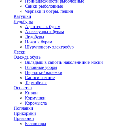
Принадлежности рыболовные
Санки рыболовные
Черпаки и богры, пешня
Катушки
Ледобуры
Адаптеры к бурам
Аксессуары к бурам
Ледобуры
Ножи к бурам
Шуруповерт- электробур
Лески
Одежда обувь
Вкладыш в сапоги/ наколенники/ носки
Головные уборы
Перчатки/ варежки
Сапоги зимние
Термобелье
Оснастка
Кивки
Кормушки
Коромысла
Поплавки
Прикормки
Приманки
Балансиры