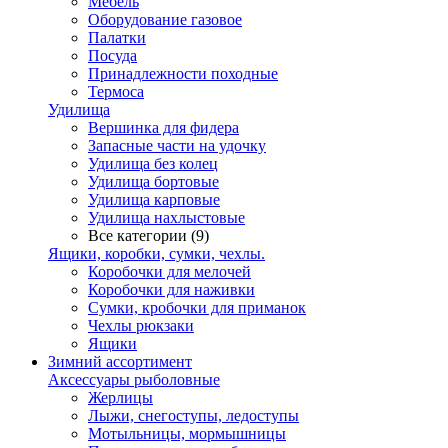
Мебель
Оборудование газовое
Палатки
Посуда
Принадлежности походные
Термоса
Удилища
Вершинка для фидера
Запасные части на удочку
Удилища без колец
Удилища бортовые
Удилища карповые
Удилища нахлыстовые
Все категории (9)
Ящики, коробки, сумки, чехлы.
Коробочки для мелочей
Коробочки для наживки
Сумки, кробочки для приманок
Чехлы рюкзаки
Ящики
Зимний ассортимент
Аксессуары рыболовные
Жерлицы
Лыжи, снегоступы, ледоступы
Мотыльницы, мормышницы