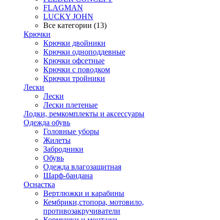
FLAGMAN
LUCKY JOHN
Все категории (13)
Крючки
Крючки двойники
Крючки одноподдевные
Крючки офсетные
Крючки с поводком
Крючки тройники
Лески
Лески
Лески плетеные
Лодки, ремкомплекты и аксессуары
Одежда обувь
Головные уборы
Жилеты
Забродники
Обувь
Одежда влагозащитная
Шарф-бандана
Оснастка
Вертлюжки и карабины
Кембрики,стопора, мотовило,
противозакручиватели
Кормушки и монтажи