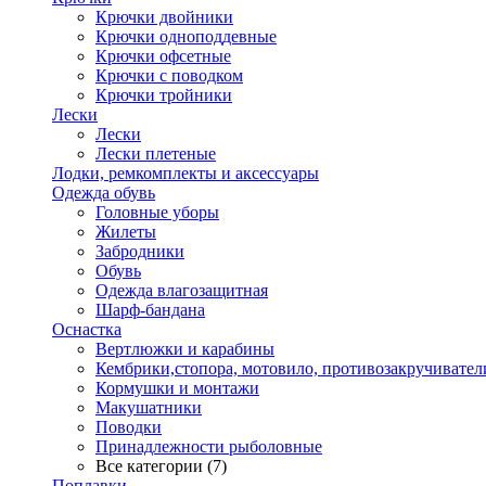
Крючки двойники
Крючки одноподдевные
Крючки офсетные
Крючки с поводком
Крючки тройники
Лески
Лески
Лески плетеные
Лодки, ремкомплекты и аксессуары
Одежда обувь
Головные уборы
Жилеты
Забродники
Обувь
Одежда влагозащитная
Шарф-бандана
Оснастка
Вертлюжки и карабины
Кембрики,стопора, мотовило, противозакручивател
Кормушки и монтажи
Макушатники
Поводки
Принадлежности рыболовные
Все категории (7)
Поплавки