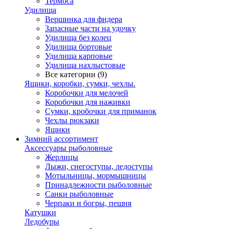
Термоса
Удилища
Вершинка для фидера
Запасные части на удочку
Удилища без колец
Удилища бортовые
Удилища карповые
Удилища нахлыстовые
Все категории (9)
Ящики, коробки, сумки, чехлы.
Коробочки для мелочей
Коробочки для наживки
Сумки, кробочки для приманок
Чехлы рюкзаки
Ящики
Зимний ассортимент
Аксессуары рыболовные
Жерлицы
Лыжи, снегоступы, ледоступы
Мотыльницы, мормышницы
Принадлежности рыболовные
Санки рыболовные
Черпаки и богры, пешня
Катушки
Ледобуры