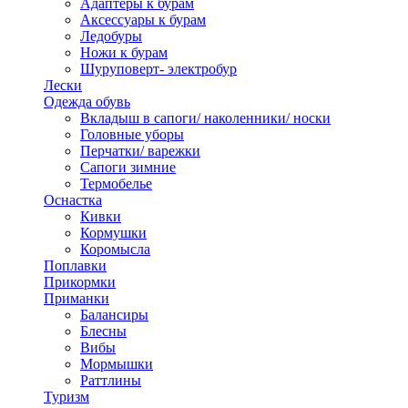
Адаптеры к бурам
Аксессуары к бурам
Ледобуры
Ножи к бурам
Шуруповерт- электробур
Лески
Одежда обувь
Вкладыш в сапоги/ наколенники/ носки
Головные уборы
Перчатки/ варежки
Сапоги зимние
Термобелье
Оснастка
Кивки
Кормушки
Коромысла
Поплавки
Прикормки
Приманки
Балансиры
Блесны
Вибы
Мормышки
Раттлины
Туризм