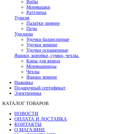
Вибы
Мормышки
Раттлины
Туризм
Палатки зимние
Печи
Удилища
Удочки балансирные
Удочки зимние
Удочки оснащенные
Ящики, коробки, сумки, чехлы.
Каны для живца
Мормышницы
Чехлы
Ящики зимние
Наживка
Подарочный сертификат
Электроника
КАТАЛОГ ТОВАРОВ
НОВОСТИ
ОПЛАТА И ДОСТАВКА
КОНТАКТЫ
О МАГАЗИНЕ