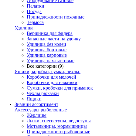
Оборудование газовое
Палатки
Посуда
Принадлежности походные
Термоса
Удилища
Вершинка для фидера
Запасные части на удочку
Удилища без колец
Удилища бортовые
Удилища карповые
Удилища нахлыстовые
Все категории (9)
Ящики, коробки, сумки, чехлы.
Коробочки для мелочей
Коробочки для наживки
Сумки, кробочки для приманок
Чехлы рюкзаки
Ящики
Зимний ассортимент
Аксессуары рыболовные
Жерлицы
Лыжи, снегоступы, ледоступы
Мотыльницы, мормышницы
Принадлежности рыболовные