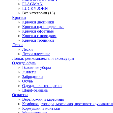
FLAGMAN
LUCKY JOHN
Все категории (13)
Крючки
Крючки двойники
Крючки одноподдевные
Крючки офсетные
Крючки с поводком
Крючки тройники
Лески
Лески
Лески плетеные
Лодки, ремкомплекты и аксессуары
Одежда обувь
Головные уборы
Жилеты
Забродники
Обувь
Одежда влагозащитная
Шарф-бандана
Оснастка
Вертлюжки и карабины
Кембрики,стопора, мотовило, противозакручивател
Кормушки и монтажи
Макушатники