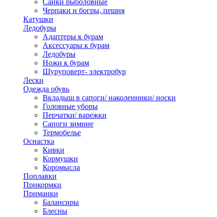
Санки рыболовные
Черпаки и богры, пешня
Катушки
Ледобуры
Адаптеры к бурам
Аксессуары к бурам
Ледобуры
Ножи к бурам
Шуруповерт- электробур
Лески
Одежда обувь
Вкладыш в сапоги/ наколенники/ носки
Головные уборы
Перчатки/ варежки
Сапоги зимние
Термобелье
Оснастка
Кивки
Кормушки
Коромысла
Поплавки
Прикормки
Приманки
Балансиры
Блесны