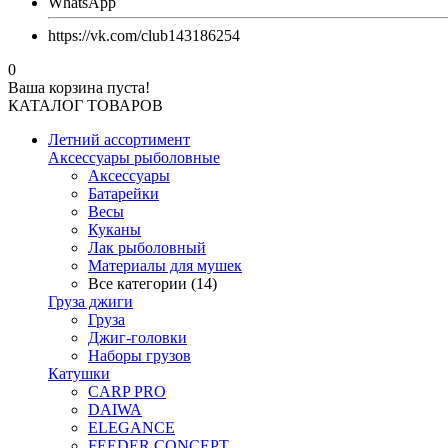
WhatsApp
https://vk.com/club143186254
0
Ваша корзина пуста!
КАТАЛОГ ТОВАРОВ
Летний ассортимент
Аксессуары рыболовные
Аксессуары
Батарейки
Весы
Куканы
Лак рыболовный
Материалы для мушек
Все категории (14)
Груза джиги
Груза
Джиг-головки
Наборы грузов
Катушки
CARP PRO
DAIWA
ELEGANCE
FEEDER CONCEPT